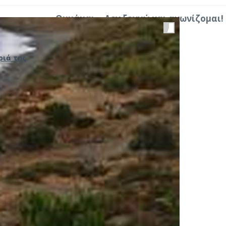
Θυμάμαι... Δεν ξεχνώ και αγωνίζομαι!
ριά της